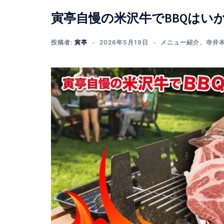
寅亭自慢の米沢牛でBBQはい
投稿者:
寅亭
2026年5月19日
メニュー紹介
、
寺井