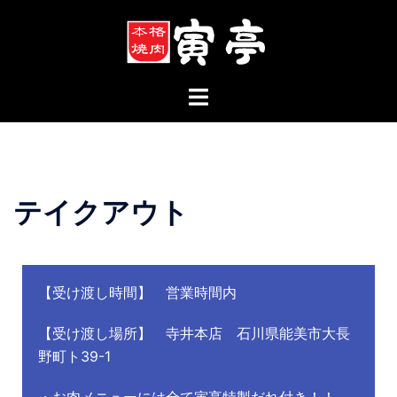
テイクアウト
【受け渡し時間】 営業時間内
【受け渡し場所】 寺井本店 石川県能美市大長
野町ト39-1