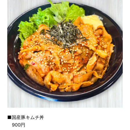
■国産豚キムチ丼
900円