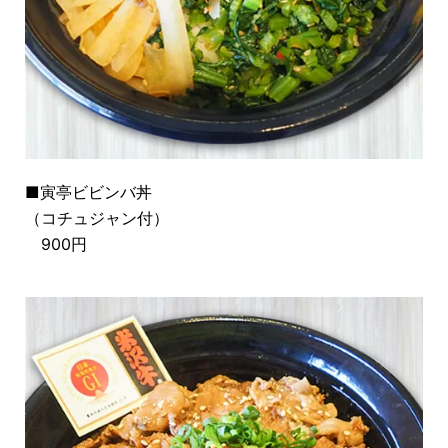
■
寅亭ビビンバ丼
（コチュジャン付）
900円