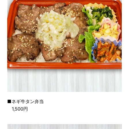
■ネギ牛タン
弁当
1,500円